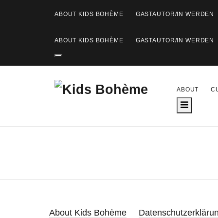
ABOUT KIDS BOHÈME
GASTAUTOR/IN WERDEN
ABOUT KIDS BOHÈME
GASTAUTOR/IN WERDEN
K
ABOUT
C
i
d
s
B
o
h
About Kids Bohème
Datenschutzerklär