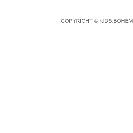
è
m
COPYRIGHT © KIDS.BOHÈME
e