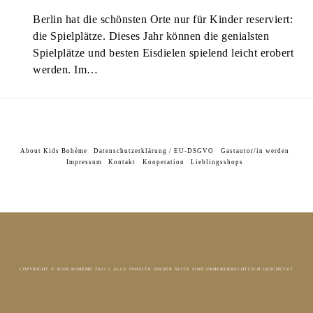
Berlin hat die schönsten Orte nur für Kinder reserviert:
die Spielplätze. Dieses Jahr können die genialsten
Spielplätze und besten Eisdielen spielend leicht erobert
werden. Im…
About Kids Bohème
Datenschutzerklärung / EU-DSGVO
Gastautor/in werden
Impressum
Kontakt
Kooperation
Lieblingsshops
COPYRIGHT © KIDS.BOHÈME 2022 || ALLE INHALTE DIESER SEITE SIND URHEBERRECHTLICH GESCHÜTZT.