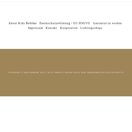
About Kids Bohème
Datenschutzerklärung / EU-DSGVO
Gastautor/in werden
Impressum
Kontakt
Kooperation
Lieblingsshops
COPYRIGHT © KIDS.BOHÈME 2022 || ALLE INHALTE DIESER SEITE SIND URHEBERRECHTLICH GESCHÜTZT.