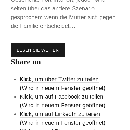
selten über das andere Szenario
gesprochen: wenn die Mutter sich gegen
die Familie entscheidet…
LESEN SIE WEITER
M
A
Share on
M
A
W
Klick, um über Twitter zu teilen
E
G
(Wird in neuem Fenster geöffnet)
,
Klick, um auf Facebook zu teilen
P
A
(Wird in neuem Fenster geöffnet)
P
Klick, um auf LinkedIn zu teilen
A
A
(Wird in neuem Fenster geöffnet)
L