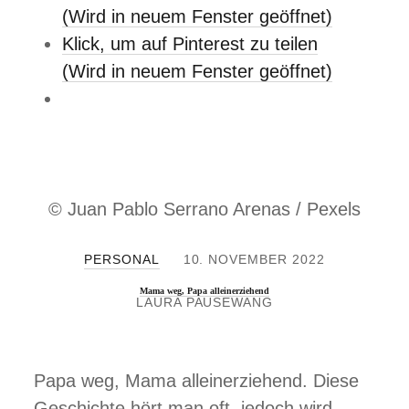
K
(Wird in neuem Fenster geöffnet)
L
Klick, um auf Pinterest zu teilen
E
I
(Wird in neuem Fenster geöffnet)
N
K
I
N
D
E
R
© Juan Pablo Serrano Arenas / Pexels
PERSONAL
10. NOVEMBER 2022
Mama weg, Papa alleinerziehend
LAURA PAUSEWANG
Papa weg, Mama alleinerziehend. Diese
Geschichte hört man oft, jedoch wird