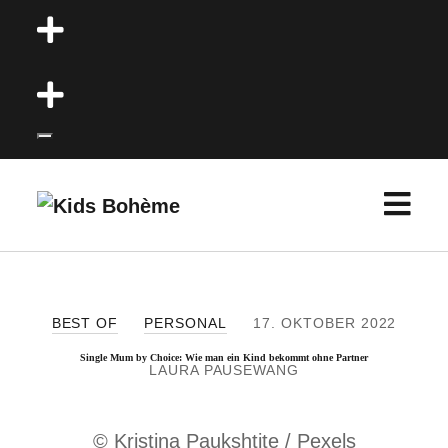
o
p
e
o
n
p
m
e
e
n
M
K
n
m
e
i
u
e
n
d
n
ü
s
u
ö
B
BEST OF
PERSONAL
17. OKTOBER 2022
f
o
Single Mum by Choice: Wie man ein Kind bekommt ohne Partner
LAURA PAUSEWANG
f
h
n
è
e
© Kristina Paukshtite / Pexels
m