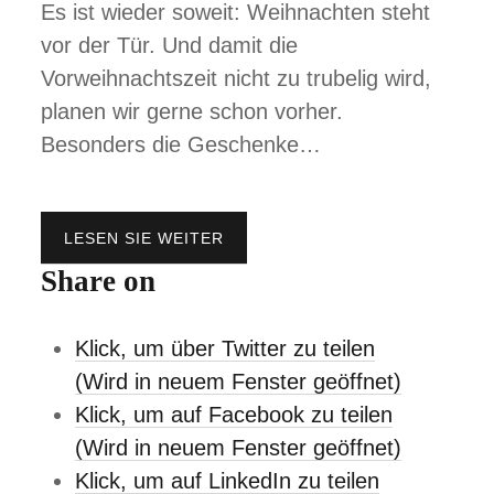
Es ist wieder soweit: Weihnachten steht
vor der Tür. Und damit die
Vorweihnachtszeit nicht zu trubelig wird,
planen wir gerne schon vorher.
Besonders die Geschenke…
LESEN SIE WEITER
G
E
Share on
S
C
H
Klick, um über Twitter zu teilen
E
N
(Wird in neuem Fenster geöffnet)
K
Klick, um auf Facebook zu teilen
E
F
(Wird in neuem Fenster geöffnet)
Ü
Klick, um auf LinkedIn zu teilen
R