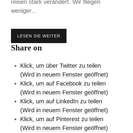
reisen stark verändert. Wir fliegen
weniger…
LESEN SIE WEITER
R
E
Share on
I
S
E
Klick, um über Twitter zu teilen
N
L
(Wird in neuem Fenster geöffnet)
E
Klick, um auf Facebook zu teilen
I
C
(Wird in neuem Fenster geöffnet)
H
Klick, um auf LinkedIn zu teilen
T
G
(Wird in neuem Fenster geöffnet)
E
Klick, um auf Pinterest zu teilen
M
A
(Wird in neuem Fenster geöffnet)
C