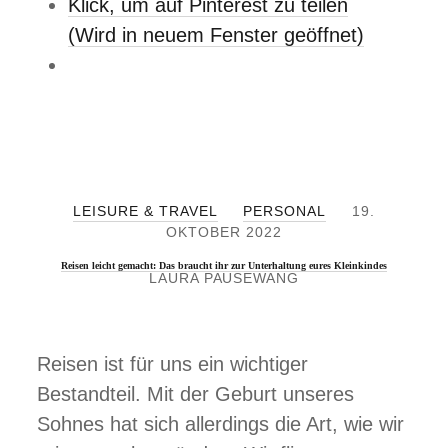
Klick, um auf Pinterest zu teilen
L
E
(Wird in neuem Fenster geöffnet)
I
N
E
R
Z
I
E
H
E
LEISURE & TRAVEL
PERSONAL
19.
N
OKTOBER 2022
D
Reisen leicht gemacht: Das braucht ihr zur Unterhaltung eures Kleinkindes
LAURA PAUSEWANG
Reisen ist für uns ein wichtiger
Bestandteil. Mit der Geburt unseres
Sohnes hat sich allerdings die Art, wie wir