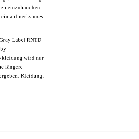
eben einzuhauchen.
r ein aufmerksames
.
it Gray Label RNTD
aby
ykleidung wird nur
ne längere
tergeben. Kleidung,
.