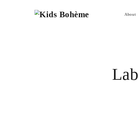
Kids
About Kids Bohème
Gastautor/in Werden
About
Bohème
Lab