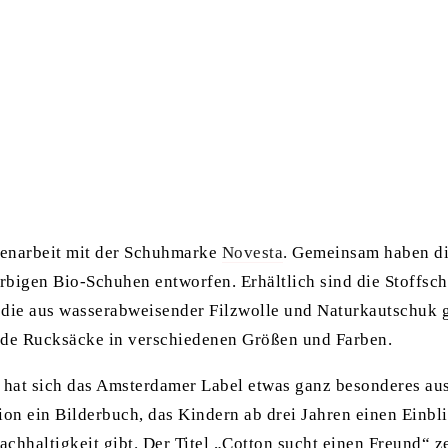
enarbeit mit der Schuhmarke
Novesta
. Gemeinsam haben di
arbigen Bio-Schuhen entworfen. Erhältlich sind die Stoffsc
 die aus wasserabweisender Filzwolle und Naturkautschuk g
nde Rucksäcke in verschiedenen Größen und Farben.
n hat sich das Amsterdamer Label etwas ganz besonderes au
ion ein Bilderbuch, das Kindern ab drei Jahren einen Einbl
chhaltigkeit gibt. Der Titel „Cotton sucht einen Freund“ z