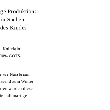
ige Produktion:
r in Sachen
 des Kindes
e Kollektion
s 100% GOTS-
n wie Nussbraun,
assend zum Winter,
ahren werden diese
ie ballonartige